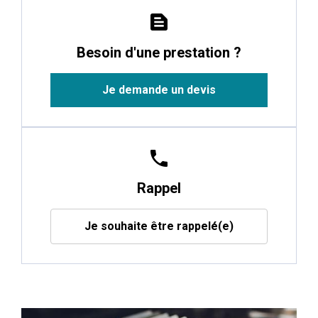
text_snippet
Besoin d'une prestation ?
Je demande un devis
phone
Rappel
Je souhaite être rappelé(e)