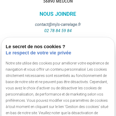
56890 MEUCON
NOUS JOINDRE
contact@mjls-carrelage.fr
02 78 84 59 84
NOUS JOINDRE
Le secret de nos cookies ?
Le respect de votre vie privée
Du lundi au samedi
De 8h à 20h
Notre site utilise des cookies pour améliorer votre expérience de
navigation et vous offrir un contenu personnalisé. Les cookies
strictement nécessaires sont essentiels au fonctionnement de
NOUS SUIVRE
base de notre site et ne peuvent pas être désactivés. Cependant,
vous avez le choix d'activer ou de désactiver les cookies de
personnalisation, de performance et de marketing selon vos
préférences. Vous pouvez modifier vos paramètres de cookies
à tout moment en cliquant sur le lien 'Gestion des cookies' situé
SIRET :
51068462400016
en bas de notre site. Veuillez noter que la désactivation de
Mentions légales