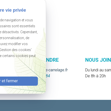
re vie privée
 de navigation et vous
ssaires sont essentiels
re désactivés. Cependant,
personnalisation, de
uvez modifier vos
'Gestion des cookies'
 de certains cookies peut
GE
NOUS JOINDRE
NOUS JOI
contact@mjls-carrelage.fr
Du lundi au sa
02 78 84 59 84
De 8h à 20h
 et fermer