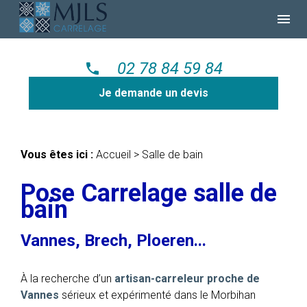
Panneau de gestion des cookies
menu
02 78 84 59 84
phone
Je demande un devis
Vous êtes ici :
Accueil
> Salle de bain
Pose Carrelage salle de
bain
Vannes, Brech, Ploeren...
À la recherche d’un
artisan-carreleur proche de
Vannes
sérieux et expérimenté dans le Morbihan