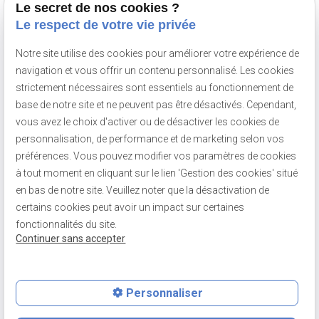
Le secret de nos cookies ?
Le respect de votre vie privée
Du lundi au samedi
De 8h à 20h
Notre site utilise des cookies pour améliorer votre expérience de
navigation et vous offrir un contenu personnalisé. Les cookies
strictement nécessaires sont essentiels au fonctionnement de
NOUS SUIVRE
base de notre site et ne peuvent pas être désactivés. Cependant,
vous avez le choix d'activer ou de désactiver les cookies de
personnalisation, de performance et de marketing selon vos
préférences. Vous pouvez modifier vos paramètres de cookies
à tout moment en cliquant sur le lien 'Gestion des cookies' situé
SIRET :
51068462400016
en bas de notre site. Veuillez noter que la désactivation de
Mentions légales
certains cookies peut avoir un impact sur certaines
Politique de
Plan du
fonctionnalités du site.
confidentialité
site
Continuer sans accepter
Gestion des cookies
Personnaliser
feed
phone
contact_page